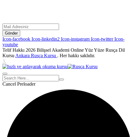
Gönder
Icon-facebook
Icon-linkedin2
Icon-instagram
Icon-twitter
Icon-
youtube
Telif Hakkı 2026
Bilişsel Akademi
Online Yüz Yüze Rusça Dil
Kursu
Ankara Rusça Kursu
. Her hakkı saklıdır.
X
Cancel Preloader