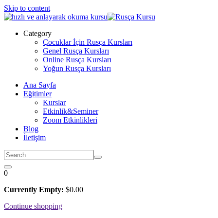
Skip to content
Category
Çocuklar İçin Rusça Kursları
Genel Rusça Kursları
Online Rusça Kursları
Yoğun Rusça Kursları
Ana Sayfa
Eğitimler
Kurslar
Etkinlik&Seminer
Zoom Etkinlikleri
Blog
İletişim
0
Currently Empty:
$
0
.00
Continue shopping