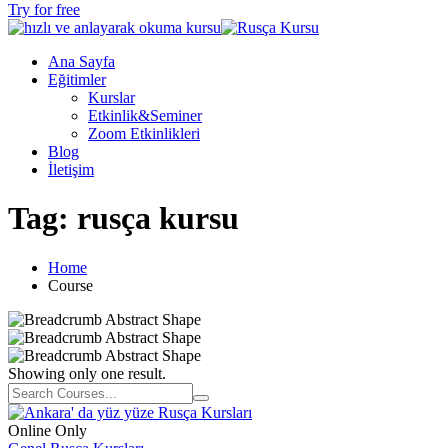
Try for free
Ana Sayfa
Eğitimler
Kurslar
Etkinlik&Seminer
Zoom Etkinlikleri
Blog
İletişim
Tag:
rusça kursu
Home
Course
Showing only one result.
Online Only