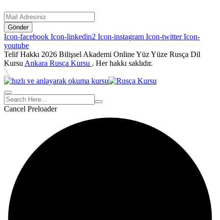
Gönder
Icon-facebook
Icon-linkedin2
Icon-instagram
Icon-twitter
Icon-
youtube
Telif Hakkı 2026
Bilişsel Akademi
Online Yüz Yüze Rusça Dil
Kursu
Ankara Rusça Kursu
. Her hakkı saklıdır.
X
Cancel Preloader