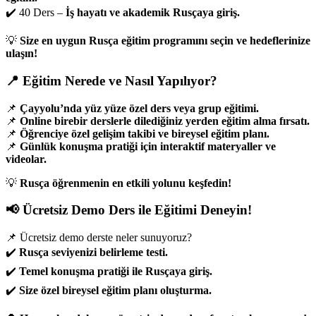
✔️ 40 Ders –
İş hayatı ve akademik Rusçaya giriş.
💡
Size en uygun Rusça eğitim programını seçin ve hedeflerinize
ulaşın!
📍 Eğitim Nerede ve Nasıl Yapılıyor?
📌
Çayyolu’nda yüz yüze özel ders veya grup eğitimi.
📌
Online birebir derslerle dilediğiniz yerden eğitim alma fırsatı.
📌
Öğrenciye özel gelişim takibi ve bireysel eğitim planı.
📌
Günlük konuşma pratiği için interaktif materyaller ve
videolar.
💡
Rusça öğrenmenin en etkili yolunu keşfedin!
📢 Ücretsiz Demo Ders ile Eğitimi Deneyin!
📌 Ücretsiz demo derste neler sunuyoruz?
✔️
Rusça seviyenizi belirleme testi.
✔️
Temel konuşma pratiği ile Rusçaya giriş.
✔️
Size özel bireysel eğitim planı oluşturma.